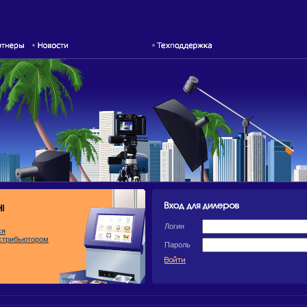
Логин
ся
стрибьютором
Пароль