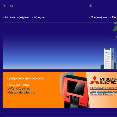
Продукт Года -
DPS KIOSK
от
«Фотолюкс» являет
авторизованным ди
Mitsubishi Electric
Mitsubishi Electric