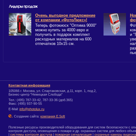
Очень выгодное предложение
Но
от компании «ФотоЛюкс»!
фо
Теперь фотокиоск "Оптима 9000"
Фо
можно купить за 4000 евро и
ком
получить в подарок комплект
и 
расходных материалов на 600
ув
отпечатков 10х15 см.
на
ра
пье
Контактная информация
105066 г. Москва, ул. Спартаковская, д.11, корп. 1, под.2,
Бизнес-центр "Немецкая Слобода"
Тел.: (495) 787-33-42, 787-33-36 (доб.365)
Факс: (495) 937-90-55
E-Mail:
info@photolux.ru
Создание сайта:
компания E.Soft
Полезные ресурсы производителей оборудования для систем безопасности с опи
контроля доступа, оповещения о пожаре и др. охранных систем для любого объек
|
системы контроля доступа
|
пожарная сигнализация
|
охранные камеры видеон