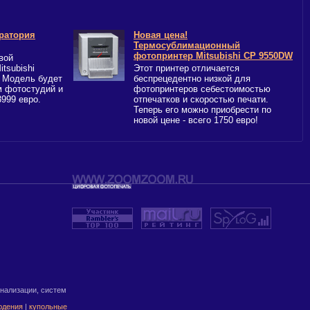
ратория
Новая цена!
Термосублимационный
фотопринтер Mitsubishi CP 9550DW
вой
tsubishi
Этот принтер отличается
е! Модель будет
беспрецедентно низкой для
м фотостудий и
фотопринтеров себестоимостью
999 евро.
отпечатков и скоростью печати.
Теперь его можно приобрести по
новой цене - всего 1750 евро!
нализации, систем
юдения
|
купольные