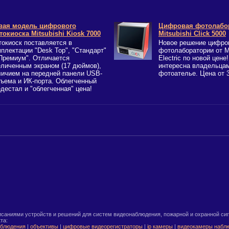
вая модель цифрового
Цифровая фотолабо
токиоска Mitsubishi Kiosk 7000
Mitsubishi Click 5000
токиоск поставляется в
Новое решение цифро
плектации "Desk Top", "Стандарт"
фотолаборатории от Mi
"Премиум". Отличается
Electric по новой цен
еличенным экраном (17 дюймов),
интересна владельца
личием на передней панели USB-
фотоателье. Цена от 3
зъема и ИК-порта. Облегченный
дестал и "облегченная" цена!
саниями устройств и решений для систем видеонаблюдения, пожарной и охранной сиг
та:
аблюдения
|
объективы
|
цифровые видеорегистраторы
|
ip камеры
|
видеокамеры набл