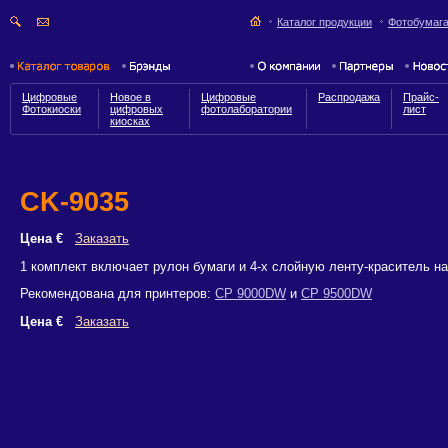
Каталог продукции
Фотобумаг
Цифровые
Новое в
Цифровые
Распродажа
Прайс-
Фотокиоски
цифровых
фотолаборатории
лист
киосках
CK-9035
Цена €
Заказать
1 комплект включает рулон бумаги и 4-х слойную ленту-краситель н
Рекомендована для принтеров:
CP 9000DW
и
CP 9500DW
Цена €
Заказать