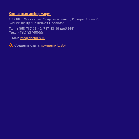
Контактная информация
105066 г. Москва, ул. Спартаковская, д.11, корп. 1, под.2,
Бизнес-центр "Немецкая Слобода"
Тел.: (495) 787-33-42, 787-33-36 (доб.365)
Факс: (495) 937-90-55
E-Mail:
info@photolux.ru
Создание сайта:
компания E.Soft