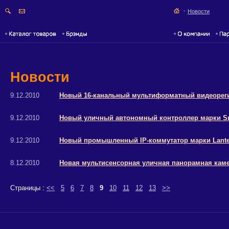
Новости
Новости
9.12.2010
Новый 16-канальный мультиформатный видеорегис
9.12.2010
Новый уличный автономный контроллер марки Sma
9.12.2010
Новый промышленный IP-коммутатор марки Lante
8.12.2010
Новая мультисенсорная уличная панорамная камер
Страницы :
<<
5
6
7
8
9
10
11
12
13
>>